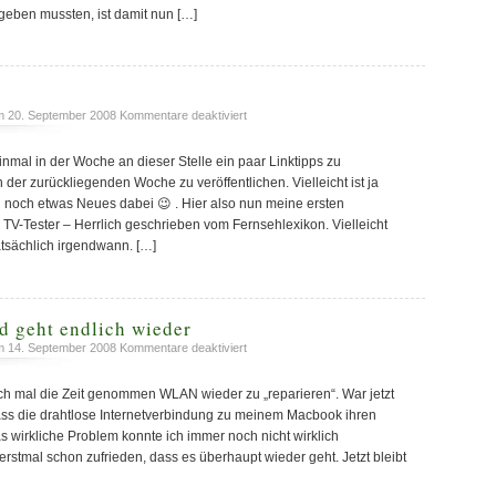
fgeben mussten, ist damit nun […]
für
 20. September 2008
Kommentare deaktiviert
Links
der
mal in der Woche an dieser Stelle ein paar Linktipps zu
Woche
der zurückliegenden Woche zu veröffentlichen. Vielleicht ist ja
h noch etwas Neues dabei 😉 . Hier also nun meine ersten
TV-Tester – Herrlich geschrieben vom Fernsehlexikon. Vielleicht
atsächlich irgendwann. […]
 geht endlich wieder
für
 14. September 2008
Kommentare deaktiviert
WLAN
nervte
ch mal die Zeit genommen WLAN wieder zu „reparieren“. War jetzt
und
ass die drahtlose Internetverbindung zu meinem Macbook ihren
geht
as wirkliche Problem konnte ich immer noch nicht wirklich
endlich
erstmal schon zufrieden, dass es überhaupt wieder geht. Jetzt bleibt
wieder