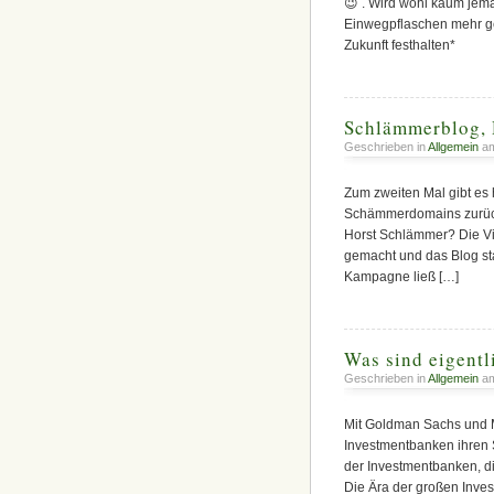
😉 . Wird wohl kaum jem
Einwegpflaschen mehr geb
Zukunft festhalten*
Schlämmerblog,
Geschrieben in
Allgemein
am
Zum zweiten Mal gibt es 
Schämmerdomains zurück
Horst Schlämmer? Die V
gemacht und das Blog st
Kampagne ließ […]
Was sind eigent
Geschrieben in
Allgemein
am
Mit Goldman Sachs und M
Investmentbanken ihren 
der Investmentbanken, di
Die Ära der großen Inves