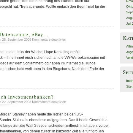
anden geben, den die Einführung des Pfandes auch auf
Nov
racht hat. *Beitrags-Ende: Wollte einfach den Begriff mal für die
Okto
Sept
Augu
Juli
 Datenschutz, eBay…
Kat
für
 28. September 2008
Kommentare deaktiviert
Schlämmerblog,
Affili
Datenschutz,
heute die Links der Woche: Hape Kerkeling erhält
Allg
eBay…
 – Ihr erinnert euch sicher noch an die VW-Werbekampagne mit
Verr
ideos auf dem Schlämmerblog haben im Internet die Runde
and schon bald weit oben in den Blogcharts. Nach dem Ende der
Seit
Imp
Site
lich Investmentbanken?
für
 22. September 2008
Kommentare deaktiviert
Was
sind
organ Stanley haben heute die letzten beiden US-
eigentlich
Sonder-Status als ebendiese aufgegeben. Damit ist die Geschichte
Investmentbanken?
e lange Zeit die Wall Street entscheident mitbestimmt haben, vorbei.
tmentbanken, von denen zuletzt in kürzester Zeit alle fünf großen