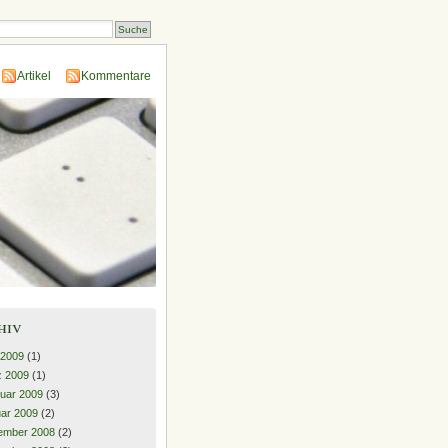
Artikel
Kommentare
hiv
 2009
(1)
z 2009
(1)
uar 2009
(3)
ar 2009
(2)
ember 2008
(2)