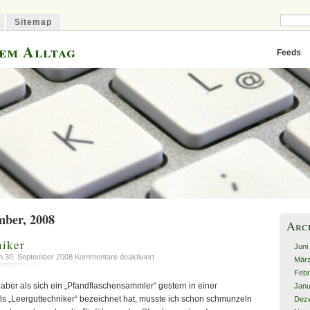
Sitemap
dem Alltag
Feeds
mber, 2008
Arc
niker
Juni
für
 30. September 2008
Kommentare deaktiviert
Mär
Der
Febr
Leerguttechniker
aber als sich ein „Pfandflaschensammler“ gestern in einer
Janu
ls „Leerguttechniker“ bezeichnet hat, musste ich schon schmunzeln
Dez