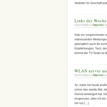
Vertreter ihr Geschäft au
Links der Woche
Geschrieben in
Allgemein
am
Hab mir vorgenommen ein
interessanten Meldungen 
gelengtlich auch für euc
Empfehlungen: Tach, der 
kommt der TV-Tester ja t
WLAN nervte und
Geschrieben in
Allgemein
am
So, habe mir heute endli
schon das zweite Mal, d
Dienst verweigert hat. D
eingrenzen, aber ich bin 
mir nur […]