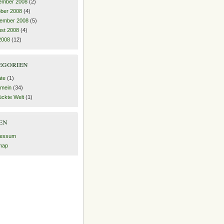
ember 2008
(2)
ber 2008
(4)
ember 2008
(5)
st 2008
(4)
 2008
(12)
egorien
ate
(1)
emein
(34)
ückte Welt
(1)
en
ressum
map